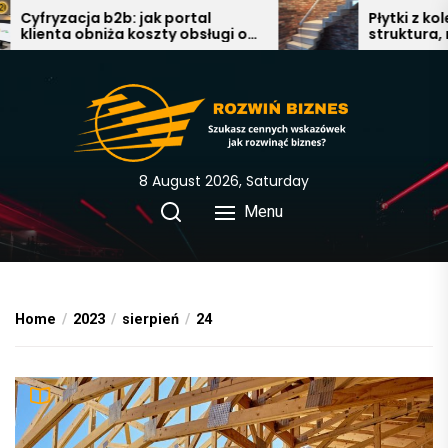
Skip
Cyfryzacja b2b: jak portal
Płytki z kolek
klienta obniża koszty obsługi o
struktura, nat
to
40%
nowoczesna e
the
łazience, salo
content
8 August 2026, Saturday
Menu
Home
2023
sierpień
24