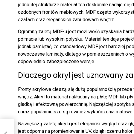
jednolitej strukturze materiał ten doskonale nadaje się 
ozdobnych frontów meblowych. MDF często wykorzystu
szafach oraz eleganckich zabudowach wnętrz.
Ogromną zaletą MDF-u jest możliwość uzyskania bardz
półmacie lub wysokim połysku. Materiał ten daje proje
jednak pamiętać, że standardowy MDF jest bardziej poda
nowoczesne laminaty, dlatego w pomieszczeniach o wy
odpowiednio zabezpieczone wersje.
Dlaczego akryl jest uznawany z
Fronty akrylowe cieszą się dużą popularnością przed
wnętrz. Akryl to materiał nakładany na płytę MDF lub p
gładką i efektowną powierzchnię. Najczęściej spotyka 
coraz popularniejsze są również wykończenia matowe.
Największą zaletą akrylu jest elegancki wygląd oraz gł
jest odporna na promieniowanie UV, dzięki czemu kolor n