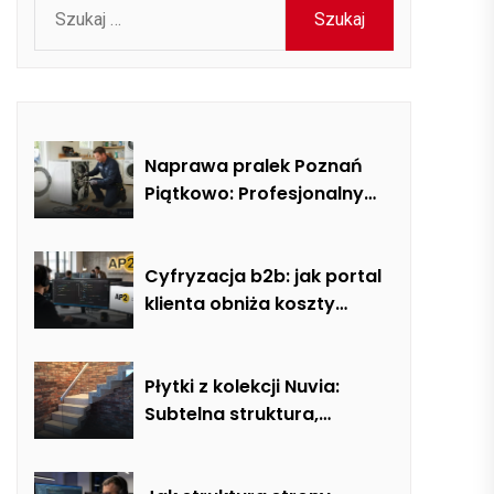
Szukaj:
Naprawa pralek Poznań
Piątkowo: Profesjonalny
serwis mobilny i usuwanie
usterek AGD
Cyfryzacja b2b: jak portal
klienta obniża koszty
obsługi o 40%
Płytki z kolekcji Nuvia:
Subtelna struktura,
naturalna tonacja i
nowoczesna elegancja w