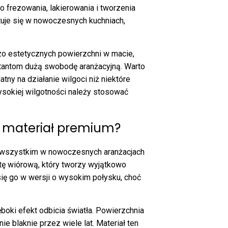
do frezowania, lakierowania i tworzenia
je się w nowoczesnych kuchniach,
o estetycznych powierzchni w macie,
ktantom dużą swobodę aranżacyjną. Warto
tny na działanie wilgoci niż niektóre
sokiej wilgotności należy stosować
a materiał premium?
e wszystkim w nowoczesnych aranżacjach
łytę wiórową, który tworzy wyjątkowo
się go w wersji o wysokim połysku, choć
ęboki efekt odbicia światła. Powierzchnia
ie blaknie przez wiele lat. Materiał ten