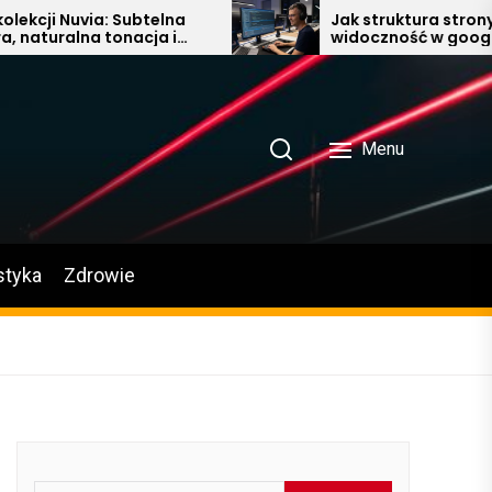
telna
Jak struktura strony wpływa na
a i
widoczność w google
zience,
Menu
styka
Zdrowie