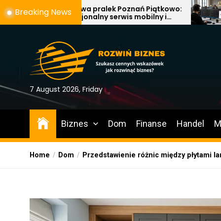
Skip
prawa pralek Poznań Piątkowo:
Cyfryzacja b2b:
Breaking News
fesjonalny serwis mobilny i
obniża koszty 
to
uwanie usterek AGD
the
content
7 August 2026, Friday
Biznes
Dom
Finanse
Handel
M
Home
Dom
Przedstawienie różnic między płytami l