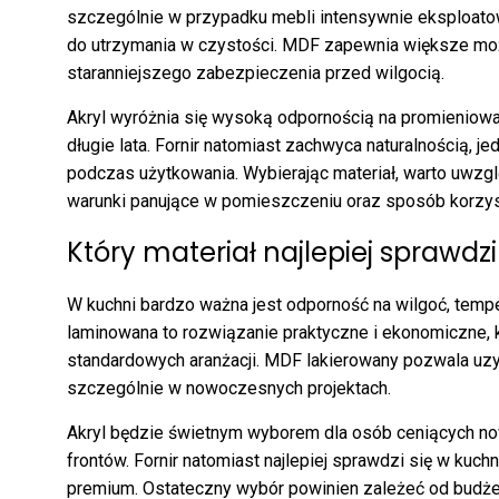
szczególnie w przypadku mebli intensywnie eksploatowa
do utrzymania w czystości. MDF zapewnia większe moż
staranniejszego zabezpieczenia przed wilgocią.
Akryl wyróżnia się wysoką odpornością na promieniow
długie lata. Fornir natomiast zachwyca naturalnością, 
podczas użytkowania. Wybierając materiał, warto uwzglę
warunki panujące w pomieszczeniu oraz sposób korzyst
Który materiał najlepiej sprawdzi
W kuchni bardzo ważna jest odporność na wilgoć, tempe
laminowana to rozwiązanie praktyczne i ekonomiczne, 
standardowych aranżacji. MDF lakierowany pozwala uzys
szczególnie w nowoczesnych projektach.
Akryl będzie świetnym wyborem dla osób ceniących n
frontów. Fornir natomiast najlepiej sprawdzi się w kuch
premium. Ostateczny wybór powinien zależeć od budże