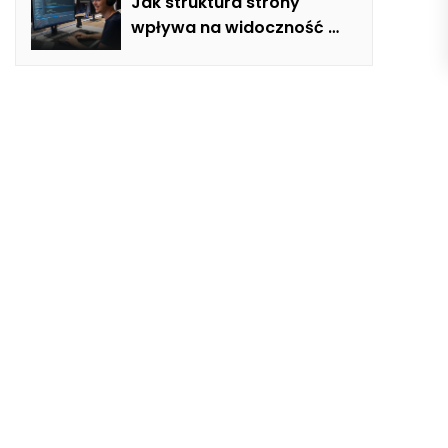
łazience, salonie i kuchni
Jak struktura strony
wpływa na widoczność w
google