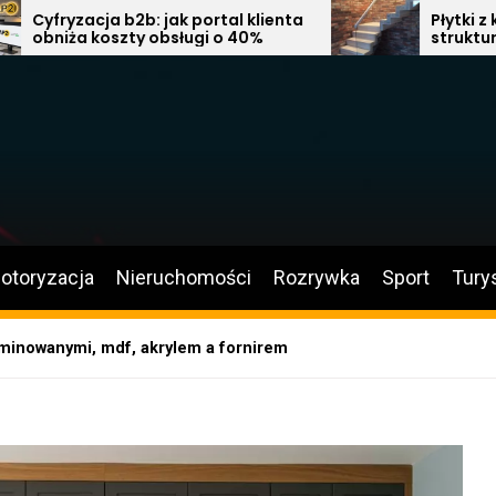
 jak portal klienta
Płytki z kolekcji Nuvia: Sub
obsługi o 40%
struktura, naturalna tonacj
nowoczesna elegancja w ła
salonie i kuchni
otoryzacja
Nieruchomości
Rozrywka
Sport
Tury
aminowanymi, mdf, akrylem a fornirem