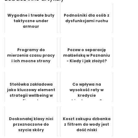
Wygodne i trwałe buty
Podnośniki dla osób z
taktyczne under
dysfunkcjami ruchu
armour
Programy do
Pozew o separację
mierzenia czasu pracy
małżeńską w Poznaniu
i ich mocne strony
- Kiedy i jak złożyć?
Stołówka zakładowa
Co wpływa na
jako kluczowy element
wysokość raty w
strategii wellbeing w
kredycie
firmach
hipotecznym?
Doskonałej klasy nici
Koszt zakupu dzbanka
przeznaczone do
z filtrem do wody jest
szycia skóry
dość niski