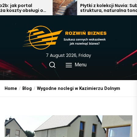
Skip
Płytki z kolekcji Nuvia: Subtelna
ugi o
struktura, naturalna tonacja i
to
nowoczesna elegancja w
the
łazience, salonie i kuchni
content
7 August 2026, Friday
Menu
Home
Blog
Wygodne noclegi w Kazimierzu Dolnym