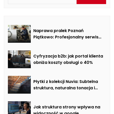
Naprawa pralek Poznań
Piątkowo: Profesjonalny serwis
mobilny i usuwanie usterek AGD
Cyfryzacja b2b: jak portal klienta
obniża koszty obsługi o 40%
Płytki z kolekcji Nuvia: Subtelna
struktura, naturalna tonacja i
nowoczesna elegancja w
łazience, salonie i kuchni
Jak struktura strony wpływa na
widoczność w google