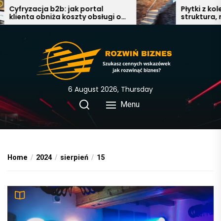
Skip
Cyfryzacja b2b: jak portal
Płytki z kolekc
klienta obniża koszty obsługi o
struktura, nat
to
40%
nowoczesna e
the
łazience, salon
content
6 August 2026, Thursday
Menu
Home
2024
sierpień
15