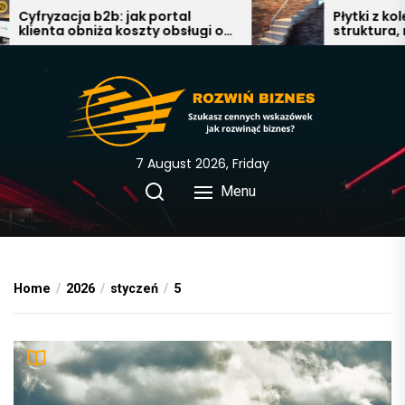
Skip
Cyfryzacja b2b: jak portal
Płytki z kolek
klienta obniża koszty obsługi o
struktura, nat
to
40%
nowoczesna e
the
łazience, salo
content
7 August 2026, Friday
Menu
Home
2026
styczeń
5