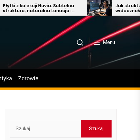
tki z kolekcji Nuvia: Subtelna
Jak struktura 
uktura, naturalna tonacja i
widoczność w 
woczesna elegancja w łazience,
onie i kuchni
Menu
styka
Zdrowie
Szukaj: