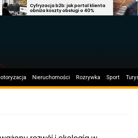
Cyfryzacja b2b: jak portal klienta
Pły
obniża koszty obsługi o 40%
str
no
sal
otoryzacja
Nieruchomości
Rozrywka
Sport
Tury