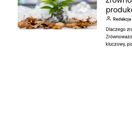
Zrównow
produkcj
Redakcja
Dlaczego zr
Zrównoważony
kluczowy, po