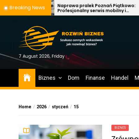
Skip
laczego
Naprawa pralek Poznań Piątkowo:
Breaking News
je
Profesjonalny serwis mobilny i
to
usuwanie usterek AGD
the
content
7 August 2026, Friday
Biznes
Dom
Finanse
Handel
M
Home
2026
styczeń
15
BIZNES