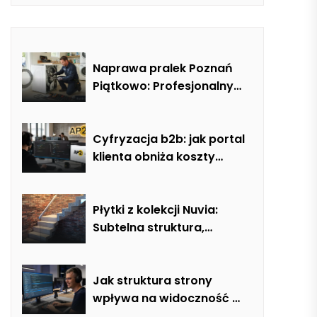
Naprawa pralek Poznań
Piątkowo: Profesjonalny
serwis mobilny i usuwanie
usterek AGD
Cyfryzacja b2b: jak portal
klienta obniża koszty
obsługi o 40%
Płytki z kolekcji Nuvia:
Subtelna struktura,
naturalna tonacja i
nowoczesna elegancja w
łazience, salonie i kuchni
Jak struktura strony
wpływa na widoczność w
google