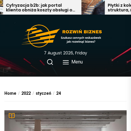
Skip
Cyfryzacja b2b: jak portal
Płytki z kolek
klienta obniża koszty obsługi o
struktura, na
to
40%
nowoczesna 
the
łazience, salo
content
7 August 2026, Friday
Menu
Home
2022
styczeń
24