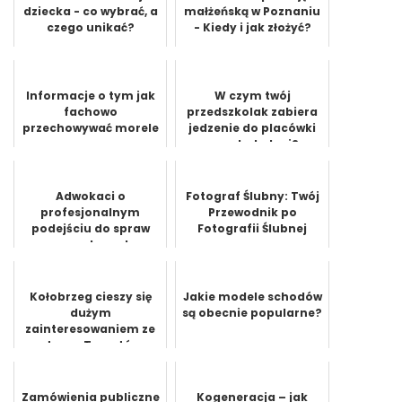
dziecka - co wybrać, a
małżeńską w Poznaniu
czego unikać?
- Kiedy i jak złożyć?
Informacje o tym jak
W czym twój
fachowo
przedszkolak zabiera
przechowywać morele
jedzenie do placówki
przedszkolnej?
Adwokaci o
Fotograf Ślubny: Twój
profesjonalnym
Przewodnik po
podejściu do spraw
Fotografii Ślubnej
rozwodowych
Kołobrzeg cieszy się
Jakie modele schodów
dużym
są obecnie popularne?
zainteresowaniem ze
strony Turystów
Zamówienia publiczne
Kogeneracja – jak