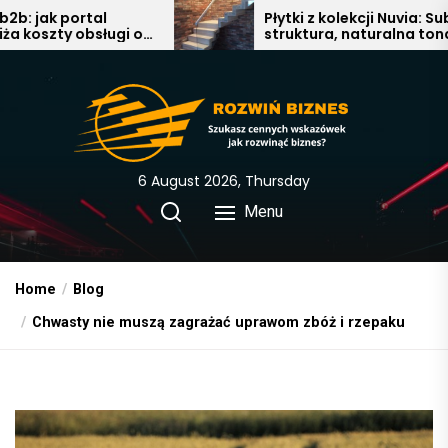
Skip
Płytki z kolekcji Nuvia: Subtelna
ugi o
struktura, naturalna tonacja i
to
nowoczesna elegancja w
the
łazience, salonie i kuchni
content
6 August 2026, Thursday
Menu
Home
Blog
Chwasty nie muszą zagrażać uprawom zbóż i rzepaku