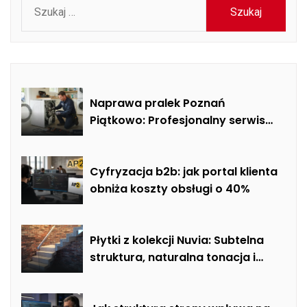
Szukaj:
Naprawa pralek Poznań
Piątkowo: Profesjonalny serwis
mobilny i usuwanie usterek AGD
Cyfryzacja b2b: jak portal klienta
obniża koszty obsługi o 40%
Płytki z kolekcji Nuvia: Subtelna
struktura, naturalna tonacja i
nowoczesna elegancja w
łazience, salonie i kuchni