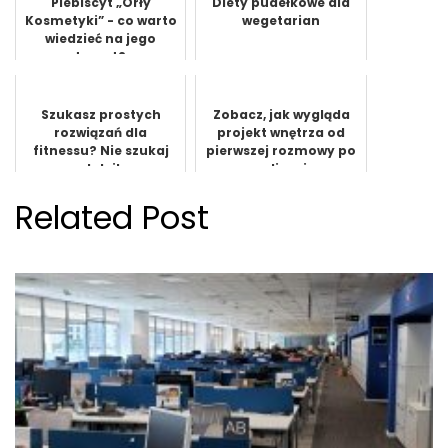
Plebiscyt „Orły
Diety pudełkowe dla
Kosmetyki” - co warto
wegetarian
wiedzieć na jego
temat?
Szukasz prostych
Zobacz, jak wygląda
rozwiązań dla
projekt wnętrza od
fitnessu? Nie szukaj
pierwszej rozmowy po
dalej!
realizację
Related Post