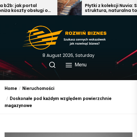
Skip
 portal
Płytki z kolekcji Nuvia: Subtelna
ty obsługi o
struktura, naturalna tonacja i
to
nowoczesna elegancja w
the
łazience, salonie i kuchni
content
8 August 2026, Saturday
Menu
Home
Nieruchomości
Doskonałe pod każdym względem powierzchnie
magazynowe