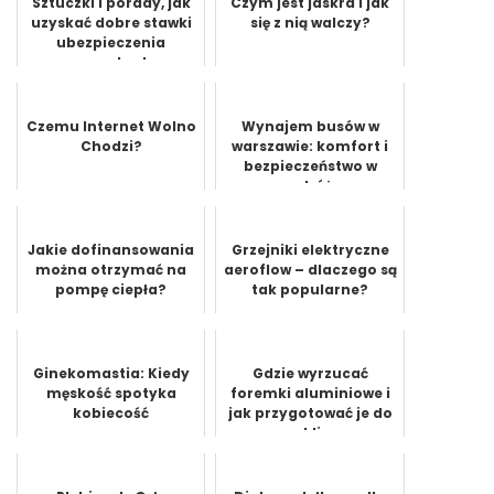
Sztuczki i porady, jak
Czym jest jaskra i jak
uzyskać dobre stawki
się z nią walczy?
ubezpieczenia
samochodu
Czemu Internet Wolno
Wynajem busów w
Chodzi?
warszawie: komfort i
bezpieczeństwo w
podróży
Jakie dofinansowania
Grzejniki elektryczne
można otrzymać na
aeroflow – dlaczego są
pompę ciepła?
tak popularne?
Ginekomastia: Kiedy
Gdzie wyrzucać
męskość spotyka
foremki aluminiowe i
kobiecość
jak przygotować je do
recyklingu