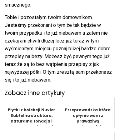
smacznego.
Tobie i pozostałym twoim domownikom.
Jesteśmy przekonani o tym że tak będzie w
twoim przypadku i to już niebawem a zatem nie
czekaj ani chwili dłużej lecz już teraz w tym
wyśmienitym miejscu poznaj bliżej bardzo dobre
przepisy na bezy
. Możesz być pewnym tego już
teraz że są to bez wątpienia przepisy z jak
najwyższej półki. O tym zresztą sam przekonasz
się i to już niebawem.
Zobacz inne artykuły
Płytki z kolekcji Nuvia:
Przeprowadzka która
Subtelna struktura,
upłynie wam z
naturalna tonacja i
prawdziwą
nowoczesna elegancja
przyjemnością
w łazience, sa...