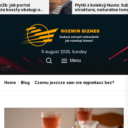
Skip
Płytki z kolekcji Nuvia: Subtelna
gi o
struktura, naturalna tonacja i
to
nowoczesna elegancja w
the
łazience, salonie i kuchni
content
9 August 2026, Sunday
Menu
Home
Blog
Czemu jeszcze sam nie wypiekasz bez?