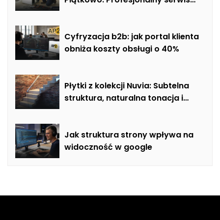
mobilny i usuwanie usterek AGD
Cyfryzacja b2b: jak portal klienta
obniża koszty obsługi o 40%
Płytki z kolekcji Nuvia: Subtelna
struktura, naturalna tonacja i
nowoczesna elegancja w
łazience, salonie i kuchni
Jak struktura strony wpływa na
widoczność w google