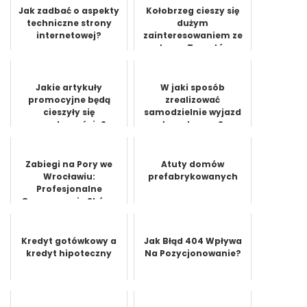
Jak zadbać o aspekty
Kołobrzeg cieszy się
techniczne strony
dużym
internetowej?
zainteresowaniem ze
strony Turystów
Jakie artykuły
W jaki sposób
promocyjne będą
zrealizować
cieszyły się
samodzielnie wyjazd
popularnością?
turystyczny?
Zabiegi na Pory we
Atuty domów
Wrocławiu:
prefabrykowanych
Profesjonalne
Oczyszczanie Skóry.
Kredyt gotówkowy a
Jak Błąd 404 Wpływa
kredyt hipoteczny
Na Pozycjonowanie?