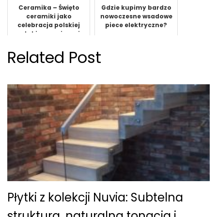
Ceramika – Święto
Gdzie kupimy bardzo
ceramiki jako
nowoczesne wsadowe
celebracja polskiej
piece elektryczne?
sztuki ceramicznej
Related Post
Płytki z kolekcji Nuvia: Subtelna
struktura, naturalna tonacja i