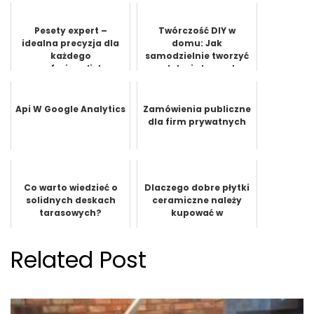
Pesety expert –
Twórczość DIY w
idealna precyzja dla
domu: Jak
każdego
samodzielnie tworzyć
profesjonalisty
ozdoby i elementy
dekoracyjne
Api W Google Analytics
Zamówienia publiczne
dla firm prywatnych
Co warto wiedzieć o
Dlaczego dobre płytki
solidnych deskach
ceramiczne należy
tarasowych?
kupować w
renomowanym
miejscu?
Related Post