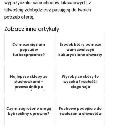
wypożyczalni samochodów luksusowych, z
łatwością zdobędziesz pasującą do twoich
potrzeb ofertę.
Zobacz inne artykuły
Co może się nam
Środek który pomoże
popsuć w
wam zwalczyć
turbosprężarce?
kukurydziane chwasty
Najlepsze sklepy ze
Wyroby ze skóry to
słuchawkami -
wysoka trwałość i
przewodnik po
elegancja
zakupach i porady
dotyczące wyboru
Czym zagrożone mogą
Fachowe podejście do
być rośliny uprawne?
zwalczania chwastów