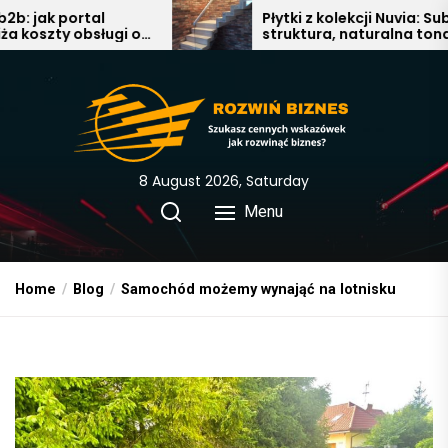
Skip
l
Płytki z kolekcji Nuvia: Subtelna
ugi o
struktura, naturalna tonacja i
to
nowoczesna elegancja w
the
łazience, salonie i kuchni
content
8 August 2026, Saturday
Menu
Home
Blog
Samochód możemy wynająć na lotnisku