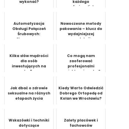
wykonać?
każdego
profesjonalisty
Automatyzacja
Nowoczesne metody
Obsługi Połączeń
pakowania – klucz do
Śrubowych:
wydajniejszej
Nowoczesne
produkcji
Rozwiązania z Zakresu
Robotyki
Kilka słów mądrości
Co mogą nam
dla osób
zaoferować
inwestujących na
profesjonalni
rynku Forex
projektanci wnętrz?
Jak dbać o zdrowie
Kiedy Warto Odwiedzić
seksualne na różnych
Dobrego Ortopedę od
etapach życia
Kolan we Wrocławiu?
Wskazówki i techniki
Zalety placówek i
dotyczące
fachowców