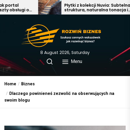
Skip
Płytki z kolekcji Nuvia: Subtelna
struktura, naturalna tonacja i
to
nowoczesna elegancja w
the
łazience, salonie i kuchni
content
8 August 2026, Saturday
Menu
Home
Biznes
Dlaczego powinieneś zezwolić na obserwujących na
swoim blogu