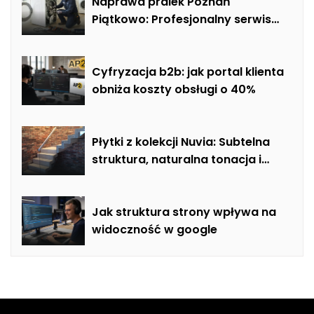
Naprawa pralek Poznań
Piątkowo: Profesjonalny serwis
mobilny i usuwanie usterek AGD
Cyfryzacja b2b: jak portal klienta
obniża koszty obsługi o 40%
Płytki z kolekcji Nuvia: Subtelna
struktura, naturalna tonacja i
nowoczesna elegancja w
łazience, salonie i kuchni
Jak struktura strony wpływa na
widoczność w google